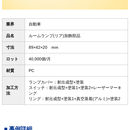
業界
自動車
品名
ルームランプ(リア)加飾部品
寸法
89×42×20 mm
ロット
40,000個/月
材質
PC
ランプカバー：射出成型+塗装
加工方
スイッチ：射出成型+塗装1+塗装2+レーザーマーキ
法
ング
リング：射出成型+塗装1+真空蒸着(アルミ)+塗装2
事例詳細