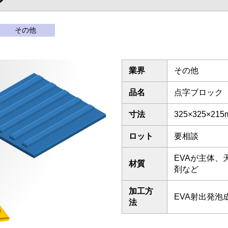
その他
業界
その他
品名
点字ブロック
寸法
325×325×21
ロット
要相談
EVAが主体、
材質
剤など
加工方
EVA射出発泡
法