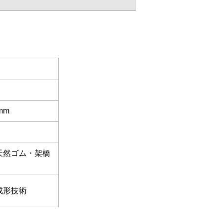
5mm
天然ゴム・架橋
成形技術