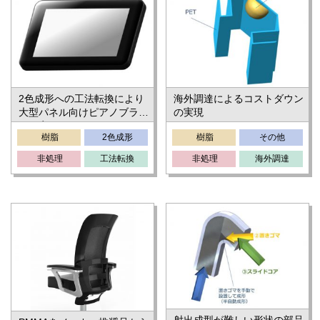
2色成形への工法転換により
海外調達によるコストダウン
大型パネル向けピアノブラッ
の実現
クを実現
樹脂
2色成形
樹脂
その他
非処理
工法転換
非処理
海外調達