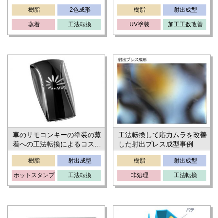
樹脂
2色成形
樹脂
射出成型
蒸着
工法転換
UV塗装
加工工数改善
車のリモコンキーの塗装の蒸
工法転換して応力ムラを改善
着への工法転換によるコスト
した射出プレス成型事例
ダウン
樹脂
射出成型
樹脂
射出成型
ホットスタンプ
工法転換
非処理
工法転換