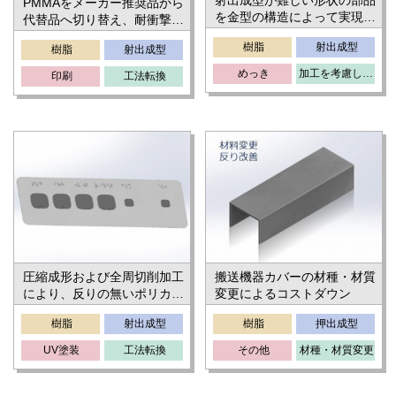
射出成型が難しい形状の部品
PMMAをメーカー推奨品から
を金型の構造によって実現し
代替品へ切り替え、耐衝撃・
た事例
高外観を実現
樹脂
射出成型
樹脂
射出成型
めっき
加工を考慮した設計変更
印刷
工法転換
搬送機器カバーの材種・材質
圧縮成形および全周切削加工
変更によるコストダウン
により、反りの無いポリカー
ボネード薄型成形（t:1ｍｍ）
樹脂
押出成型
樹脂
射出成型
を実現
その他
材種・材質変更
UV塗装
工法転換