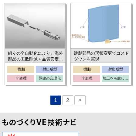
組立の全自動化により、海外
縫製部品の形状変更でコスト
部品の工数削減＋品質安定を
ダウンを実現
実現
樹脂
射出成型
樹脂
射出成型
非処理
調達の合理化
非処理
加工を考慮した設計変更
1
2
>